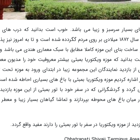
های بسیار سرسبز و زیبا می باشد. خوب است بدانید که درب های م
ویکتوریا بمبئی 13 سال پس از ساخت آن یعنی در سال 1872 میلادی بر روی مردم گگردده شده است و تا به امروز نیز
 ساخت بنای این موزه کاملا مطابق با سبک معماری هندی می باشد و 
 بدانید که موزه ویکتوریا بمبئی بیشتر معروفیت خود را مدیون معم
ز بازدید نمایندگان این مجموعه زیبا در ابتدای ورود به موزه تحت تأ
 اشاره کردیم موزه ویکتوریا بمبئی با باغ های بسیاری احاطه شده است
ردد و گردشگرانی که در سفر خود با تور بمبئی از این موزه بازدید
ر میان باغ های محوطه بپردازند و تماشا گیاهان بسیار زیبا و معطر 
د از موزه ویکتوریا در سفر با تور بمبئی را دارند مفید واقع گردد.