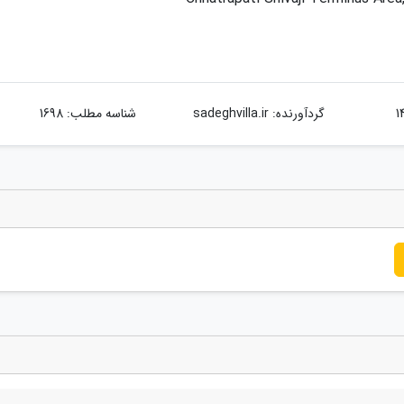
گردآورنده:
sadeghvilla.ir
شناسه مطلب: 1698