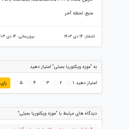
منبع: لحظه آخر
انتشار:
14 دی 1403
بروزرسانی:
14 دی 1403
به "موزه ویکتوریا بمبئی" امتیاز دهید
امتیاز دهید:
1
2
3
4
5
رای
دیدگاه های مرتبط با "موزه ویکتوریا بمبئی"