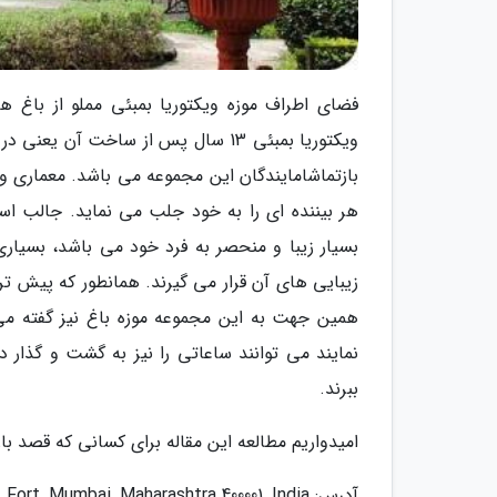
فضای اطراف موزه ویکتوریا بمبئی مملو از باغ 
بازتماشامایندگان این مجموعه می باشد. معماری و
هر بیننده ای را به خود جلب می نماید. جالب است
بسیار زیبا و منحصر به فرد خود می باشد، بسیاری ا
زیبایی های آن قرار می گیرند. همانطور که پیش تر
همین جهت به این مجموعه موزه باغ نیز گفته می گ
نمایند می توانند ساعاتی را نیز به گشت و گذار د
ببرند.
امیدواریم مطالعه این مقاله برای کسانی که قصد بازدی
آدرس: Chhatrapati Shivaji Terminus Area, Fort, Mumbai, Maharashtra 400001, India