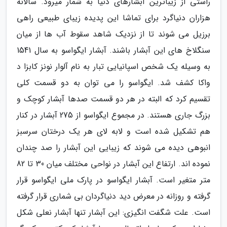
راستی از زیباترین آبشارهای دنیا به شمار میرود. سالانه
هزاران دنیاگرد برای تماشا این پدیده زیبای طبیعی راهی
برزیل می شوند تا از نزدیک شاهد سقوط آب ها از میان
سنگلاخ های این آبشار باشند. آبشار ایگواسو به سال 1541
به وسیله یک شخص اسپانیایی تبار به نام آلوار نونز کابزا د
واکا کشف شد. ایگواسو را می توان به دو قسمت کلی
تقسیم کرد که البته در هر دو قسمت صدها آبشار کوچک و
بزرگ جاری هستند. در مجموع ایگواسو از 275 آبشار در کنار
هم تشکیل شده است و لابه لای هر یک درختان سرسبز
انبوهی دیده می شوند که زیبایی این آبشار را صد چندان
نموده اند. ارتفاع این آبشار در نواحی مختلف میان 30 تا 82
متر متغیر است. آبشار ایگواسو در پارک ملی ایگواسو قرار
گرفته و روزانه در معرض دید دنیاگردان بی شماری قرار گرفته
است. علت شگفت انگیزی: این آبشار تنها آبشار نعلی شکل